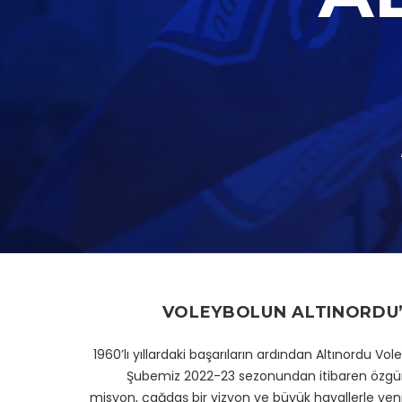
VOLEYBOLUN ALTINORDU
1960’lı yıllardaki başarıların ardından Altınordu Vol
Şubemiz 2022-23 sezonundan itibaren özgün
misyon, çağdaş bir vizyon ve büyük hayallerle ye