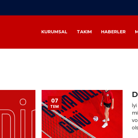
KURUMSAL
TAKIM
HABERLER
D
07
İy
TEM
mi
vo
ol