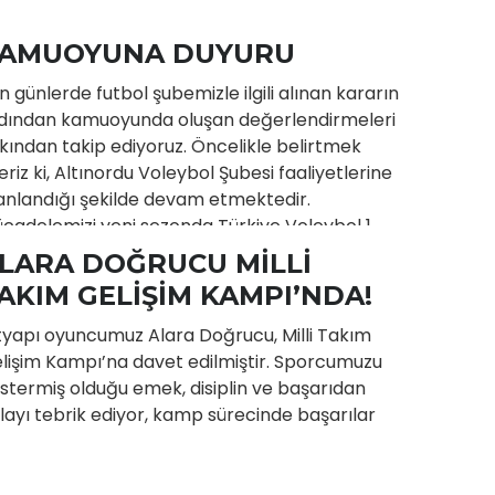
AMUOYUNA DUYURU
n günlerde futbol şubemizle ilgili alınan kararın
dından kamuoyunda oluşan değerlendirmeleri
kından takip ediyoruz. Öncelikle belirtmek
teriz ki, Altınordu Voleybol Şubesi faaliyetlerine
anlandığı şekilde devam etmektedir.
cadelemizi yeni sezonda Türkiye Voleybol 1.
gi’nde, aynı inanç ve kararlılıkla sürdüreceğiz.
LARA DOĞRUCU MİLLİ
tınordu, yalnızca bir branştan ibaret değildir.
AKIM GELİŞİM KAMPI’NDA!
23 yılından bu yana taşıdığı değerleri, kültürü
 kırmızı-lacivert armasıyla Türk…
tyapı oyuncumuz Alara Doğrucu, Milli Takım
lişim Kampı’na davet edilmiştir. Sporcumuzu
stermiş olduğu emek, disiplin ve başarıdan
layı tebrik ediyor, kamp sürecinde başarılar
iyoruz.