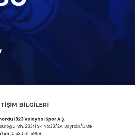
u
ETIŞIM BILGILERI
ınordu 1923 Voleybol Spor A.Ş.
uroğlu Mh, 283/1 Sk. No:38/2A, Bayraklı/İZMİR
efon:
0 530 011 5968