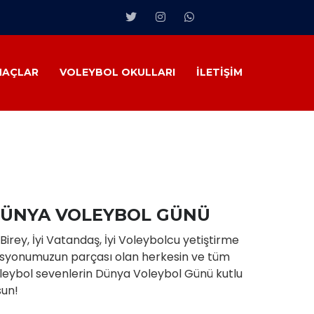
MAÇLAR
VOLEYBOL OKULLARI
İLETIŞIM
ÜNYA VOLEYBOL GÜNÜ
i Birey, İyi Vatandaş, İyi Voleybolcu yetiştirme
syonumuzun parçası olan herkesin ve tüm
leybol sevenlerin Dünya Voleybol Günü kutlu
sun!