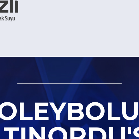
OLEYBOL
LTINORDU'