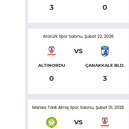
3
0
Atatürk Spor Salonu
,
Şubat 22, 2026
VS
ALTINORDU
ÇANAKKALE BLD.
0
3
Manisa Tarık Almış Spor Salonu
,
Şubat 01, 2026
VS