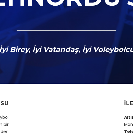
İyi Birey, İyi Vatandaş, İyi Voleybolc
’SU
İL
eybol
Alt
 bir
Mans
niden
Tel