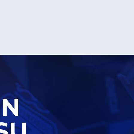
UN
SU